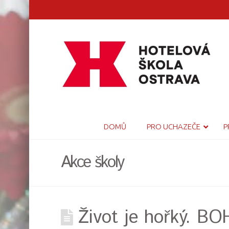
DOMŮ
PRO UCHAZEČE
P
Akce školy
Život je hořký. B