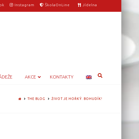
ok
Instagram
ŠkolaOnLine
Jídelna
ÁDEŽE
AKCE
KONTAKTY
HOME
THE BLOG
ŽIVOT JE HOŘKÝ. BOHUDÍK!