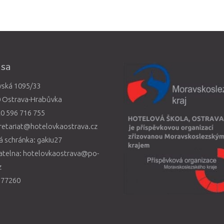
esa
vská 1095/33
0 Ostrava-Hrabůvka
0 596 716 755
retariat@hotelovkaostrava.cz
 schránka: gakiu27
atelna: hotelovkaostrava@po-
z
577260