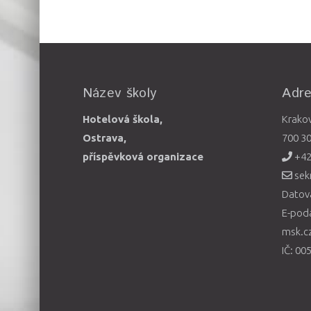
Název školy
Adr
Hotelová škola,
Krako
Ostrava,
700 3
příspěvková organizace
+42
sek
Datová
E-pod
msk.c
IČ: 00