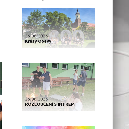
26.06.2026
Krásy Opavy
26.06.2026
ROZLOUČENÍ S INTREM