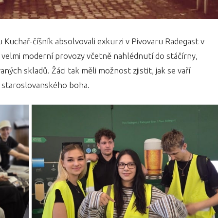
u Kuchař-číšník absolvovali exkurzi v Pivovaru Radegast v
a velmi moderní provozy včetně nahlédnutí do stáčírny,
ých skladů. Žáci tak měli možnost zjistit, jak se vaří
o staroslovanského boha.