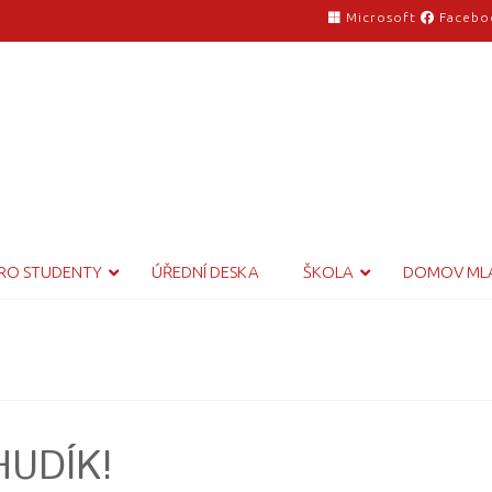
Microsoft
Facebo
RO STUDENTY
ÚŘEDNÍ DESKA
ŠKOLA
DOMOV ML
OHUDÍK!