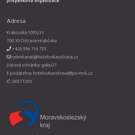
příspěvková organizace
Adresa
Krakovská 1095/33
700 30 Ostrava-Hrabůvka
+420 596 716 755
sekretariat@hotelovkaostrava.cz
Datová schránka: gakiu27
E-podatelna: hotelovkaostrava@po-msk.cz
IČ: 00577260