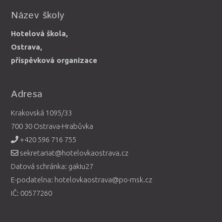
Název školy
Hotelová škola,
Ostrava,
příspěvková organizace
Adresa
Krakovská 1095/33
700 30 Ostrava-Hrabůvka
+420 596 716 755
sekretariat@hotelovkaostrava.cz
Datová schránka: gakiu27
E-podatelna: hotelovkaostrava@po-msk.cz
IČ: 00577260