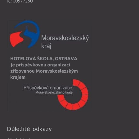
IČ: 00577260
Důležité odkazy