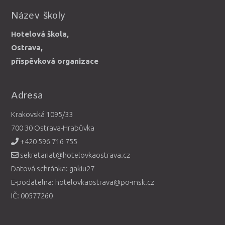
Název školy
Hotelová škola,
Ostrava,
příspěvková organizace
Adresa
Krakovská 1095/33
700 30 Ostrava-Hrabůvka
+420 596 716 755
sekretariat@hotelovkaostrava.cz
Datová schránka: gakiu27
E-podatelna: hotelovkaostrava@po-msk.cz
IČ: 00577260