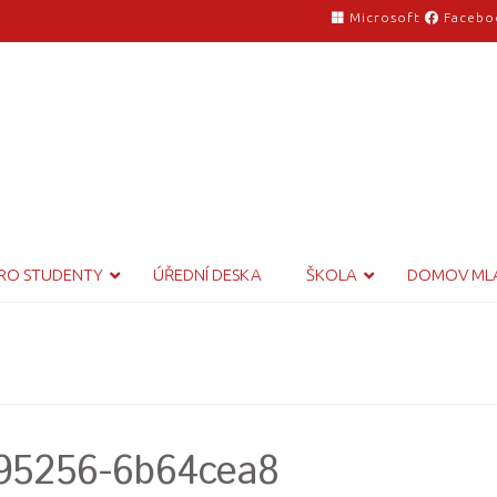
Microsoft
Facebo
RO STUDENTY
ÚŘEDNÍ DESKA
ŠKOLA
DOMOV ML
95256-6b64cea8