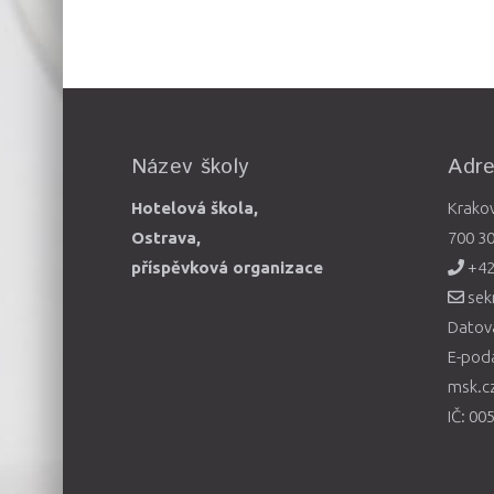
Název školy
Adr
Hotelová škola,
Krako
Ostrava,
700 3
příspěvková organizace
+42
sek
Datová
E-pod
msk.c
IČ: 00