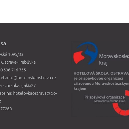
esa
vská 1095/33
0 Ostrava-Hrabůvka
0 596 716 755
retariat@hotelovkaostrava.cz
 schránka: gakiu27
atelna: hotelovkaostrava@po-
z
577260