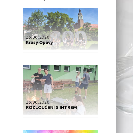
26.06.2026
Krásy Opavy
26.06.2026
ROZLOUČENÍ S INTREM