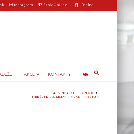
ok
Instagram
ŠkolaOnLine
Jídelna
ÁDEŽE
AKCE
KONTAKTY
HOME
NEALKO JE TREND
OBRÁZEK-20260428-095256-6B64CEA8