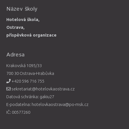
Název školy
Hotelová škola,
Ostrava,
příspěvková organizace
Adresa
Krakovská 1095/33
700 30 Ostrava-Hrabůvka
+420 596 716 755
sekretariat@hotelovkaostrava.cz
Datová schránka: gakiu27
E-podatelna: hotelovkaostrava@po-msk.cz
IČ: 00577260