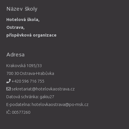
Název školy
Hotelová škola,
Ostrava,
příspěvková organizace
Adresa
Krakovská 1095/33
700 30 Ostrava-Hrabůvka
+420 596 716 755
sekretariat@hotelovkaostrava.cz
Datová schránka: gakiu27
E-podatelna: hotelovkaostrava@po-msk.cz
IČ: 00577260