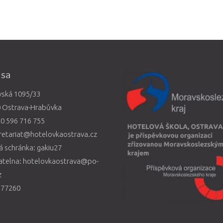
esa
vská 1095/33
0 Ostrava-Hrabůvka
0 596 716 755
retariat@hotelovkaostrava.cz
 schránka: gakiu27
atelna: hotelovkaostrava@po-
z
577260