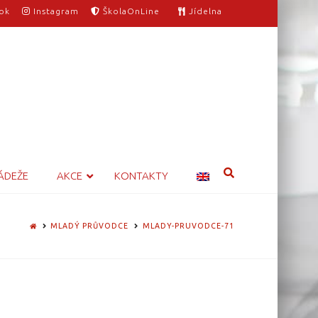
ok
Instagram
ŠkolaOnLine
Jídelna
ÁDEŽE
AKCE
KONTAKTY
HOME
MLADÝ PRŮVODCE
MLADY-PRUVODCE-71