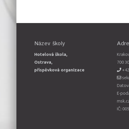
Název školy
Adr
Hotelová škola,
Krako
Ostrava,
700 3
příspěvková organizace
+42
sek
Datová
E-pod
msk.c
IČ: 00