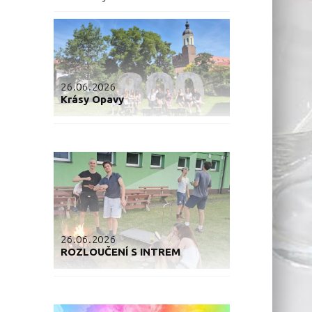
26.06.2026
Krásy Opavy
26.06.2026
ROZLOUČENÍ S INTREM