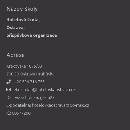
Název školy
Hotelová škola,
Ostrava,
příspěvková organizace
Adresa
Krakovská 1095/33
700 30 Ostrava-Hrabůvka
+420 596 716 755
sekretariat@hotelovkaostrava.cz
Datová schránka: gakiu27
E-podatelna: hotelovkaostrava@po-msk.cz
IČ: 00577260