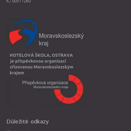
IČ: 00577260
Důležité odkazy