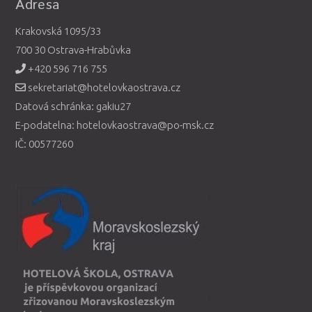
Adresa
Krakovská 1095/33
700 30 Ostrava-Hrabůvka
+420 596 716 755
sekretariat@hotelovkaostrava.cz
Datová schránka: gakiu27
E-podatelna: hotelovkaostrava@po-msk.cz
IČ: 00577260