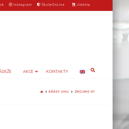
ok
Instagram
ŠkolaOnLine
Jídelna
ÁDEŽE
AKCE
KONTAKTY
HOME
KRÁSY JIHU
ZNOJMO-01