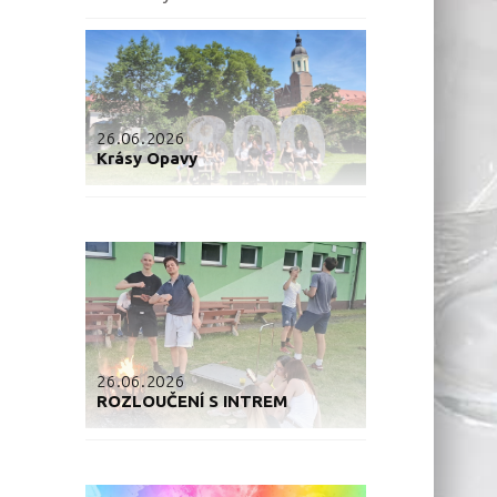
26.06.2026
Krásy Opavy
26.06.2026
ROZLOUČENÍ S INTREM