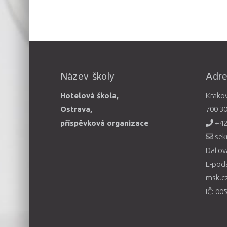
Název školy
Adr
Hotelová škola,
Krako
Ostrava,
700 3
příspěvková organizace
+42
sek
Datová
E-pod
msk.c
IČ: 00