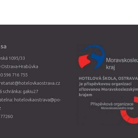
esa
vská 1095/33
0 Ostrava-Hrabůvka
0 596 716 755
retariat@hotelovkaostrava.cz
 schránka: gakiu27
atelna: hotelovkaostrava@po-
z
577260