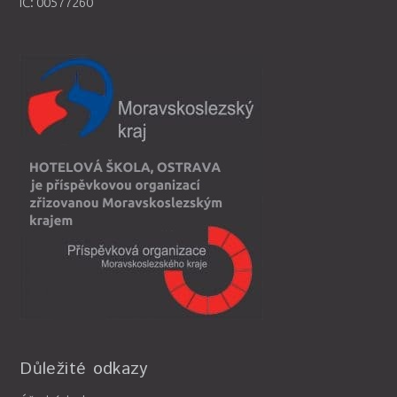
IČ: 00577260
Důležité odkazy