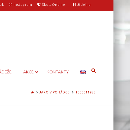
ok
Instagram
ŠkolaOnLine
Jídelna
ÁDEŽE
AKCE
KONTAKTY
HOME
JAKO V POHÁDCE
1000011953