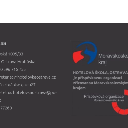
esa
vská 1095/33
0 Ostrava-Hrabůvka
0 596 716 755
retariat@hotelovkaostrava.cz
 schránka: gakiu27
atelna: hotelovkaostrava@po-
z
577260