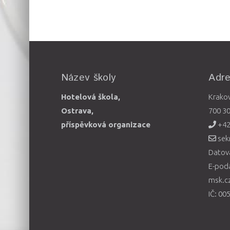
Název školy
Adr
Hotelová škola,
Krako
Ostrava,
700 3
příspěvková organizace
+42
sek
Datová
E-pod
msk.c
IČ: 00