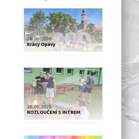
26.06.2026
Krásy Opavy
26.06.2026
ROZLOUČENÍ S INTREM