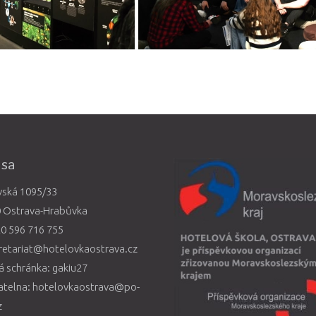
esa
vská 1095/33
0 Ostrava-Hrabůvka
0 596 716 755
retariat@hotelovkaostrava.cz
 schránka: gakiu27
atelna: hotelovkaostrava@po-
z