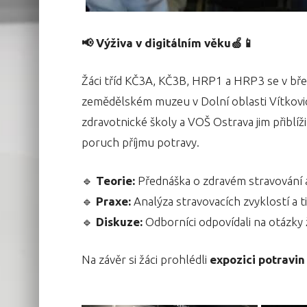
📢 Výživa v digitálním věku🍏📱
Žáci tříd KČ3A, KČ3B, HRP1 a HRP3 se v bř
zemědělském muzeu v Dolní oblasti Vítkovi
zdravotnické školy a VOŠ Ostrava jim přiblíži
poruch příjmu potravy.
🔹
Teorie:
Přednáška o zdravém stravování 
🔹
Praxe:
Analýza stravovacích zvyklostí a t
🔹
Diskuze:
Odborníci odpovídali na otázky
Na závěr si žáci prohlédli
expozici potravi