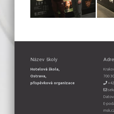
Název školy
Adr
Hotelová škola,
Krako
Ostrava,
700 3
příspěvková organizace
+42
sek
Datová
E-pod
msk.c