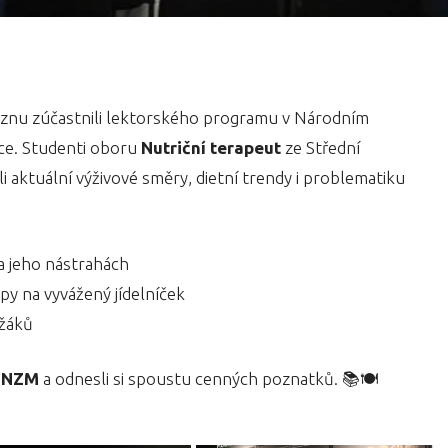
eznu zúčastnili lektorského programu v Národním
ce. Studenti oboru
Nutriční terapeut
ze Střední
li aktuální výživové směry, dietní trendy i problematiku
a jeho nástrahách
ipy na vyvážený jídelníček
 žáků
n NZM
a odnesli si spoustu cenných poznatků. 📚🍽