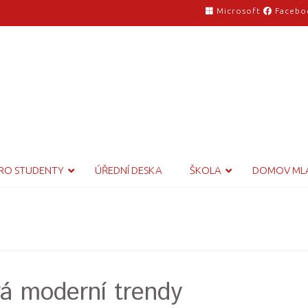
Microsoft
Facebo
RO STUDENTY
ÚŘEDNÍ DESKA
ŠKOLA
DOMOV ML
vá moderní trendy