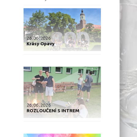
26.06.2026
Krásy Opavy
26.06.2026
ROZLOUČENÍ S INTREM