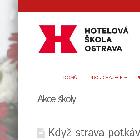
DOMŮ
PRO UCHAZEČE
P
Akce školy
Když strava potká