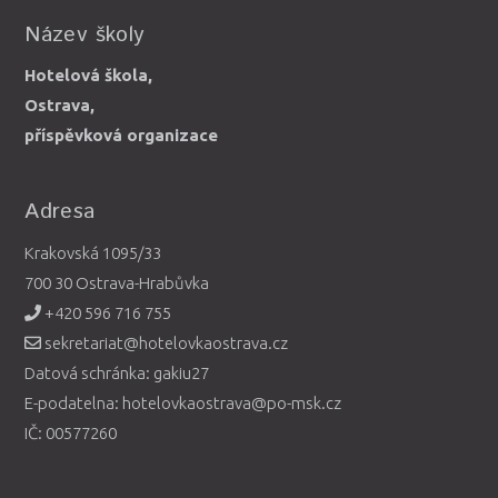
Název školy
Hotelová škola,
Ostrava,
příspěvková organizace
Adresa
Krakovská 1095/33
700 30 Ostrava-Hrabůvka
+420 596 716 755
sekretariat@hotelovkaostrava.cz
Datová schránka: gakiu27
E-podatelna: hotelovkaostrava@po-msk.cz
IČ: 00577260