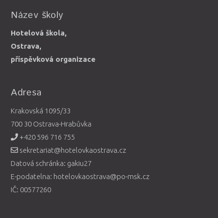
Název školy
Hotelová škola,
Ostrava,
příspěvková organizace
Adresa
Krakovská 1095/33
700 30 Ostrava-Hrabůvka
+420 596 716 755
sekretariat@hotelovkaostrava.cz
Datová schránka: gakiu27
E-podatelna: hotelovkaostrava@po-msk.cz
IČ: 00577260