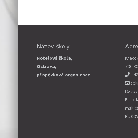
Název školy
Adr
Hotelová škola,
Krako
Ostrava,
700 3
příspěvková organizace
+42
sek
Datová
E-pod
msk.c
IČ: 00