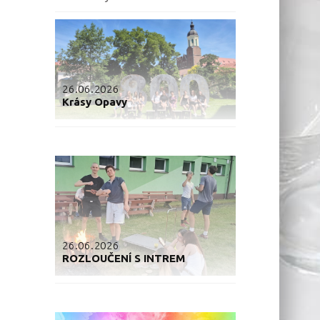
26.06.2026
Krásy Opavy
26.06.2026
ROZLOUČENÍ S INTREM