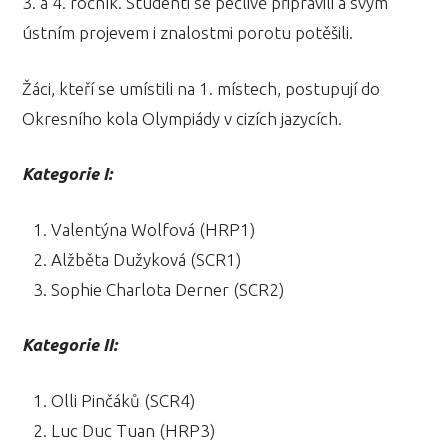
3. a 4. ročník. Studenti se pečlivě připravili a svým
ústním projevem i znalostmi porotu potěšili.
Žáci, kteří se umístili na 1. místech, postupují do
Okresního kola Olympiády v cizích jazycích.
Kategorie I:
Valentýna Wolfová (HRP1)
Alžběta Dužyková (SCR1)
Sophie Charlota Derner (SCR2)
Kategorie II:
Olli Pinčáků (SCR4)
Luc Duc Tuan (HRP3)