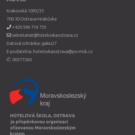
Krakovská 1095/33
700 30 Ostrava-Hrabůvka
+420 596 716 755
sekretariat@hotelovkaostrava.cz
Datová schránka: gakiu27
E-podatelna: hotelovkaostrava@po-msk.cz
IČ: 00577260