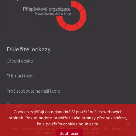
Důležité odkazy
Úřední deska
Přijímací řízení
Proč studovat na naší škole
Žádosti ke stažení
Cookies zajišťují co nejsnadnější použití našich webových
stránek. Pokud budete prohlížet naše stránky předpokládáme,
že s použitím cookies souhlasíte.
www.hotelovkaostrava.cz
|
Ochrana osobních údajů
|
Prohlášení o
Souhlasím
přístupnosti
|
Ochrana oznamovatelů
|