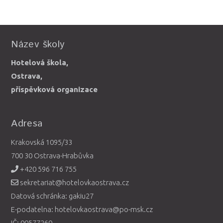
Název školy
Hotelová škola,
Ostrava,
příspěvková organizace
Adresa
Krakovská 1095/33
700 30 Ostrava-Hrabůvka
+420 596 716 755
sekretariat@hotelovkaostrava.cz
Datová schránka: gakiu27
E-podatelna: hotelovkaostrava@po-msk.cz
IČ: 00577260