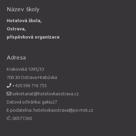
Název školy
Hotelová škola,
Ostrava,
příspěvková organizace
Adresa
Krakovská 1095/33
700 30 Ostrava-Hrabůvka
+420 596 716 755
sekretariat@hotelovkaostrava.cz
Datová schránka: gakiu27
E-podatelna: hotelovkaostrava@po-msk.cz
IČ: 00577260