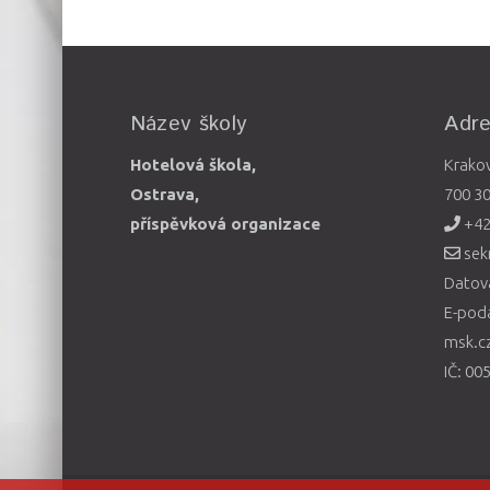
Název školy
Adr
Hotelová škola,
Krako
Ostrava,
700 3
příspěvková organizace
+42
sek
Datová
E-pod
msk.c
IČ: 00