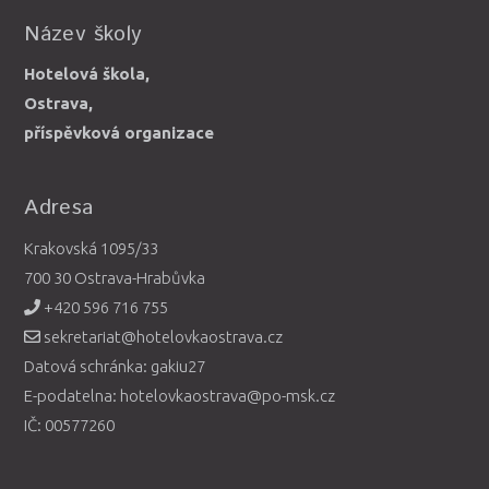
Název školy
Hotelová škola,
Ostrava,
příspěvková organizace
Adresa
Krakovská 1095/33
700 30 Ostrava-Hrabůvka
+420 596 716 755
sekretariat@hotelovkaostrava.cz
Datová schránka: gakiu27
E-podatelna: hotelovkaostrava@po-msk.cz
IČ: 00577260