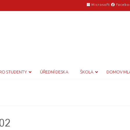
Microsoft
Facebo
RO STUDENTY
ÚŘEDNÍ DESKA
ŠKOLA
DOMOV ML
102