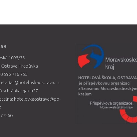
esa
vská 1095/33
0 Ostrava-Hrabůvka
0 596 716 755
retariat@hotelovkaostrava.cz
 schránka: gakiu27
atelna: hotelovkaostrava@po-
z
577260