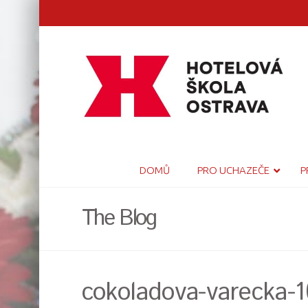
DOMŮ
PRO UCHAZEČE
P
The Blog
cokoladova-varecka-