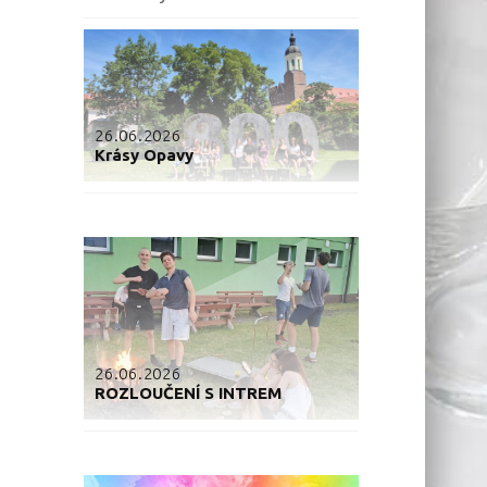
26.06.2026
Krásy Opavy
26.06.2026
ROZLOUČENÍ S INTREM