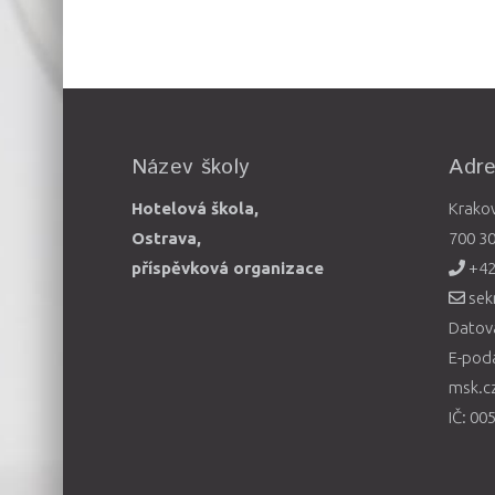
Název školy
Adr
Hotelová škola,
Krako
Ostrava,
700 3
příspěvková organizace
+42
sek
Datová
E-pod
msk.c
IČ: 00