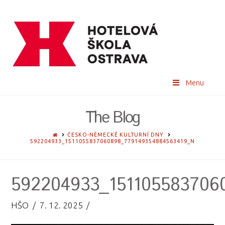
Menu
The Blog
HOME
ČESKO-NĚMECKÉ KULTURNÍ DNY
592204933_1511055837060898_779149354884563419_N
592204933_151105583706
HŠO
7. 12. 2025