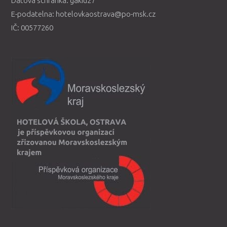
Datová schránka: gakiu27
E-podatelna: hotelovkaostrava@po-msk.cz
IČ: 00577260