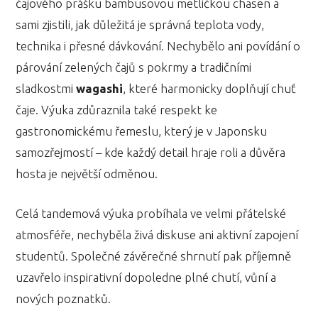
čajového prášku bambusovou metličkou chasen a
sami zjistili, jak důležitá je správná teplota vody,
technika i přesné dávkování. Nechybělo ani povídání o
párování zelených čajů s pokrmy a tradičními
sladkostmi
wagashi
, které harmonicky doplňují chuť
čaje. Výuka zdůraznila také respekt ke
gastronomickému řemeslu, který je v Japonsku
samozřejmostí – kde každý detail hraje roli a důvěra
hosta je největší odměnou.
Celá tandemová výuka probíhala ve velmi přátelské
atmosféře, nechyběla živá diskuse ani aktivní zapojení
studentů. Společné závěrečné shrnutí pak příjemně
uzavřelo inspirativní dopoledne plné chutí, vůní a
nových poznatků.