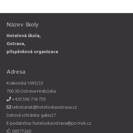
Název školy
Hotelová škola,
Ostrava,
příspěvková organizace
Adresa
Krakovská 1095/33
700 30 Ostrava-Hrabůvka
+420 596 716 755
sekretariat@hotelovkaostrava.cz
Datová schránka: gakiu27
E-podatelna: hotelovkaostrava@po-msk.cz
IČ: 00577260