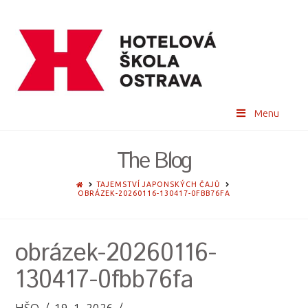
Menu
The Blog
HOME
TAJEMSTVÍ JAPONSKÝCH ČAJŮ
OBRÁZEK-20260116-130417-0FBB76FA
obrázek-20260116-
130417-0fbb76fa
HŠO
19. 1. 2026