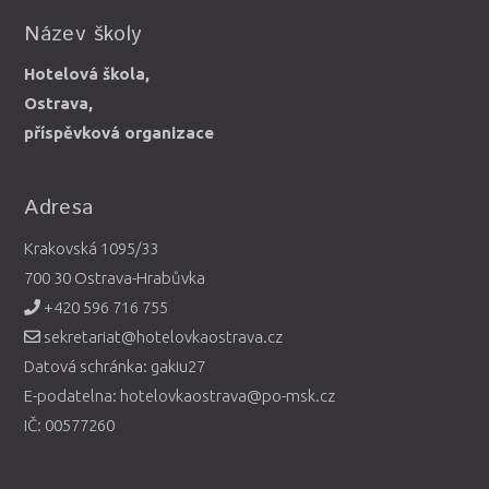
Název školy
Hotelová škola,
Ostrava,
příspěvková organizace
Adresa
Krakovská 1095/33
700 30 Ostrava-Hrabůvka
+420 596 716 755
sekretariat@hotelovkaostrava.cz
Datová schránka: gakiu27
E-podatelna: hotelovkaostrava@po-msk.cz
IČ: 00577260