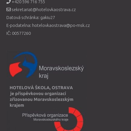
+420 596 716 755
sekretariat@hotelovkaostrava.cz
Datová schránka: gakiu27
E-podatelna: hotelovkaostrava@po-msk.cz
IČ: 00577260