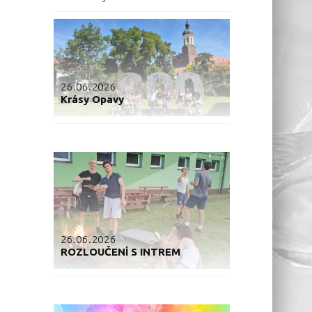
26.06.2026
Krásy Opavy
26.06.2026
ROZLOUČENÍ S INTREM