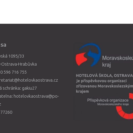
esa
vská 1095/33
0 Ostrava-Hrabůvka
0 596 716 755
retariat@hotelovkaostrava.cz
 schránka: gakiu27
atelna: hotelovkaostrava@po-
z
577260