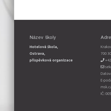
Název školy
Adr
Hotelová škola,
Krako
Ostrava,
700 3
příspěvková organizace
+42
sek
Datová
E-pod
msk.c
IČ: 00