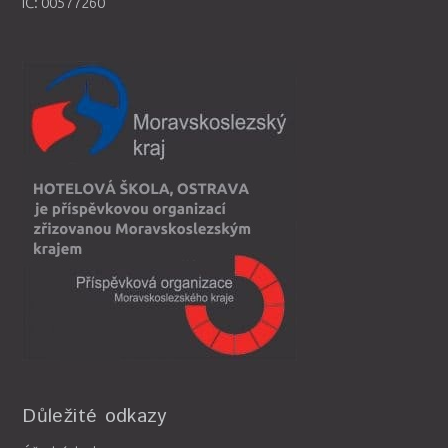
IČ: 00577260
Důležité odkazy