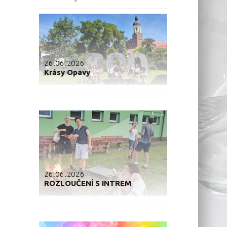
26.06.2026
Krásy Opavy
26.06.2026
ROZLOUČENÍ S INTREM