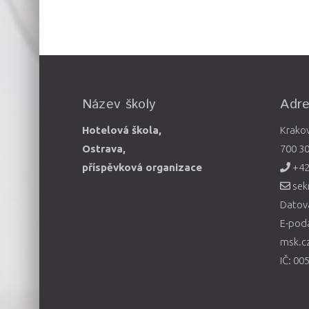
Název školy
Adr
Hotelová škola,
Krako
Ostrava,
700 3
příspěvková organizace
+42
sek
Datová
E-pod
msk.c
IČ: 00