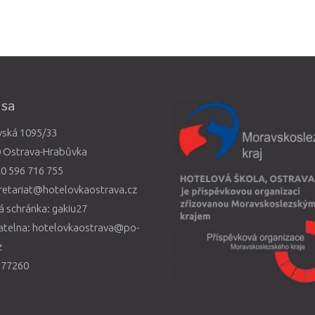
esa
vská 1095/33
0 Ostrava-Hrabůvka
0 596 716 755
retariat@hotelovkaostrava.cz
 schránka: gakiu27
atelna: hotelovkaostrava@po-
z
577260