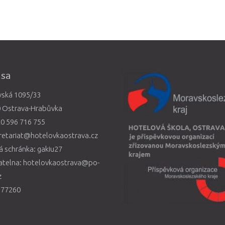
esa
vská 1095/33
0 Ostrava-Hrabůvka
0 596 716 755
retariat@hotelovkaostrava.cz
 schránka: gakiu27
atelna: hotelovkaostrava@po-
z
577260