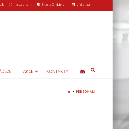
ok
Instagram
ŠkolaOnLine
Jídelna
ÁDEŽE
AKCE
KONTAKTY
HOME
PERSONALI