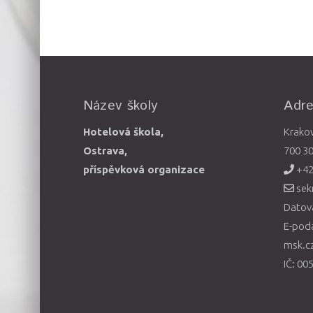
Název školy
Adr
Hotelová škola,
Krako
Ostrava,
700 3
příspěvková organizace
+42
sek
Datová
E-pod
msk.c
IČ: 00