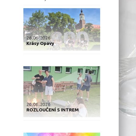
26.06.2026
Krásy Opavy
26.06.2026
ROZLOUČENÍ S INTREM