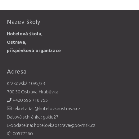
Název školy
Hotelová škola,
Ostrava,
příspěvková organizace
Adresa
Krakovská 1095/33
700 30 Ostrava-Hrabůvka
+420 596 716 755
sekretariat@hotelovkaostrava.cz
Datová schránka: gakiu27
E-podatelna: hotelovkaostrava@po-msk.cz
IČ: 00577260