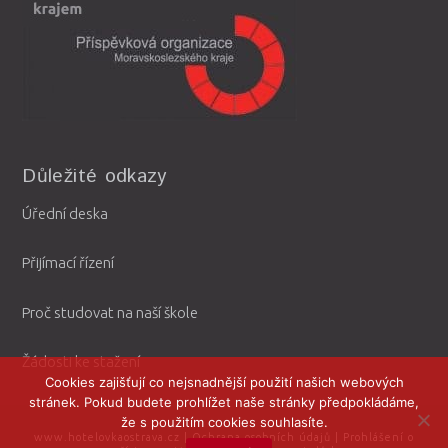
Důležité odkazy
Úřední deska
Přijímací řízení
Proč studovat na naší škole
Žádosti ke stažení
Cookies zajišťují co nejsnadnější použití našich webových
stránek. Pokud budete prohlížet naše stránky předpokládáme,
že s použitím cookies souhlasíte.
www.hotelovkaostrava.cz
|
Ochrana osobních údajů
|
Prohlášení o