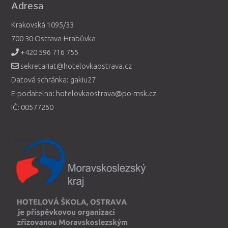
Adresa
Krakovská 1095/33
700 30 Ostrava-Hrabůvka
+420 596 716 755
sekretariat@hotelovkaostrava.cz
Datová schránka: gakiu27
E-podatelna: hotelovkaostrava@po-msk.cz
IČ: 00577260