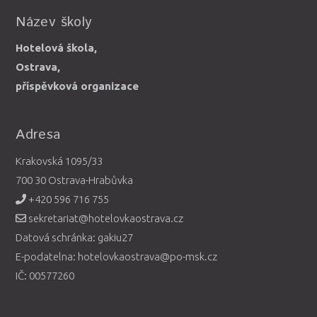
Název školy
Hotelová škola,
Ostrava,
příspěvková organizace
Adresa
Krakovská 1095/33
700 30 Ostrava-Hrabůvka
+420 596 716 755
sekretariat@hotelovkaostrava.cz
Datová schránka: gakiu27
E-podatelna: hotelovkaostrava@po-msk.cz
IČ: 00577260