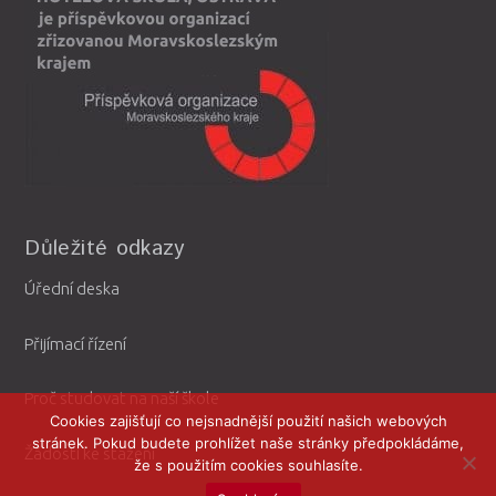
Důležité odkazy
Úřední deska
Přijímací řízení
Proč studovat na naší škole
Cookies zajišťují co nejsnadnější použití našich webových
stránek. Pokud budete prohlížet naše stránky předpokládáme,
Žádosti ke stažení
že s použitím cookies souhlasíte.