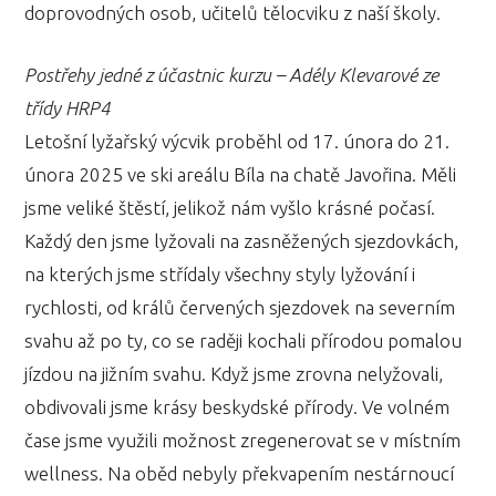
doprovodných osob, učitelů tělocviku z naší školy.
Postřehy jedné z účastnic kurzu – Adély Klevarové ze
třídy HRP4
Letošní lyžařský výcvik proběhl od 17. února do 21.
února 2025 ve ski areálu Bíla na chatě Javořina. Měli
jsme veliké štěstí, jelikož nám vyšlo krásné počasí.
Každý den jsme lyžovali na zasněžených sjezdovkách,
na kterých jsme střídaly všechny styly lyžování i
rychlosti, od králů červených sjezdovek na severním
svahu až po ty, co se raději kochali přírodou pomalou
jízdou na jižním svahu. Když jsme zrovna nelyžovali,
obdivovali jsme krásy beskydské přírody. Ve volném
čase jsme využili možnost zregenerovat se v místním
wellness. Na oběd nebyly překvapením nestárnoucí