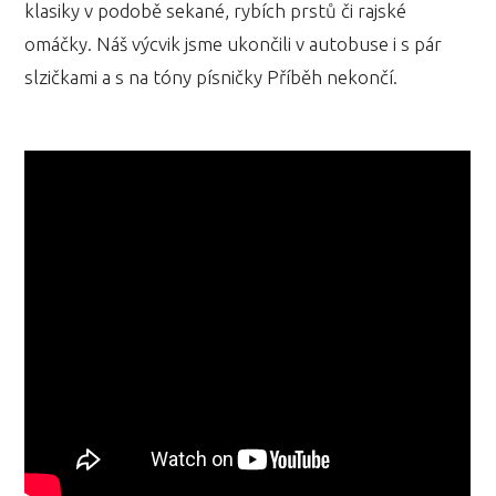
klasiky v podobě sekané, rybích prstů či rajské
omáčky. Náš výcvik jsme ukončili v autobuse i s pár
slzičkami a s na tóny písničky Příběh nekončí.