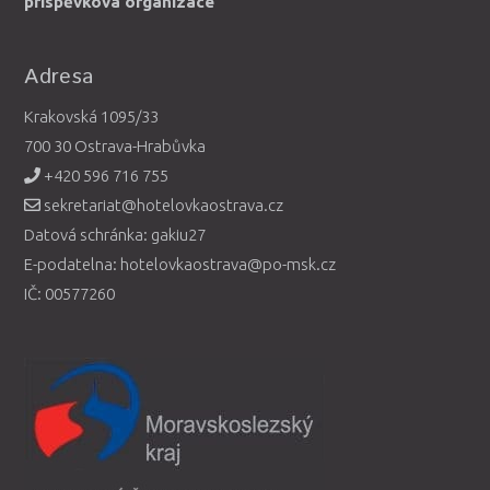
příspěvková organizace
Adresa
Krakovská 1095/33
700 30 Ostrava-Hrabůvka
+420 596 716 755
sekretariat@hotelovkaostrava.cz
Datová schránka: gakiu27
E-podatelna: hotelovkaostrava@po-msk.cz
IČ: 00577260