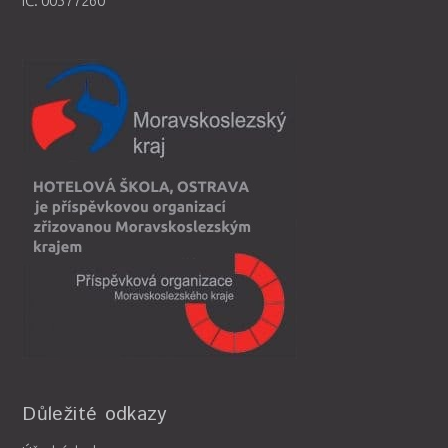
IČ: 00577260
Důležité odkazy