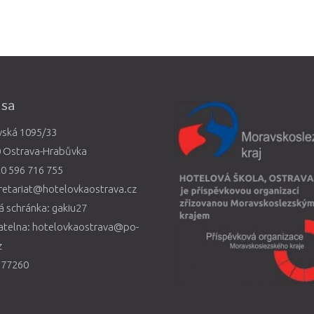
esa
vská 1095/33
0 Ostrava-Hrabůvka
0 596 716 755
retariat@hotelovkaostrava.cz
 schránka: gakiu27
atelna: hotelovkaostrava@po-
z
577260