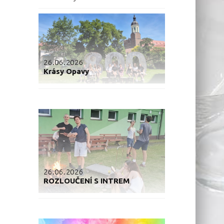
26.06.2026
Krásy Opavy
26.06.2026
ROZLOUČENÍ S INTREM