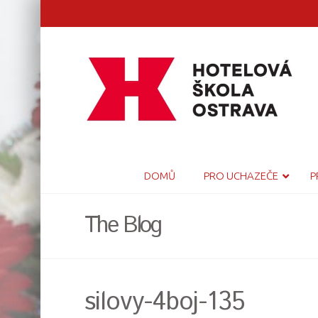
DOMŮ
PRO UCHAZEČE
P
The Blog
silovy-4boj-135