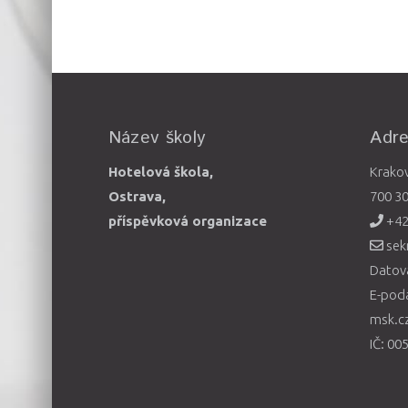
Název školy
Adr
Hotelová škola,
Krako
Ostrava,
700 3
příspěvková organizace
+42
sek
Datová
E-pod
msk.c
IČ: 00