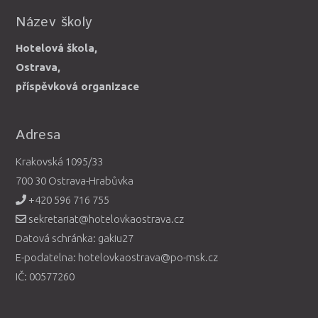
Název školy
Hotelová škola,
Ostrava,
příspěvková organizace
Adresa
Krakovská 1095/33
700 30 Ostrava-Hrabůvka
+420 596 716 755
sekretariat@hotelovkaostrava.cz
Datová schránka: gakiu27
E-podatelna: hotelovkaostrava@po-msk.cz
IČ: 00577260