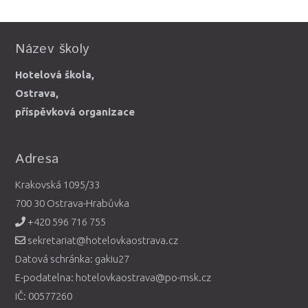
Název školy
Hotelová škola,
Ostrava,
příspěvková organizace
Adresa
Krakovská 1095/33
700 30 Ostrava-Hrabůvka
+420 596 716 755
sekretariat@hotelovkaostrava.cz
Datová schránka: gakiu27
E-podatelna: hotelovkaostrava@po-msk.cz
IČ: 00577260