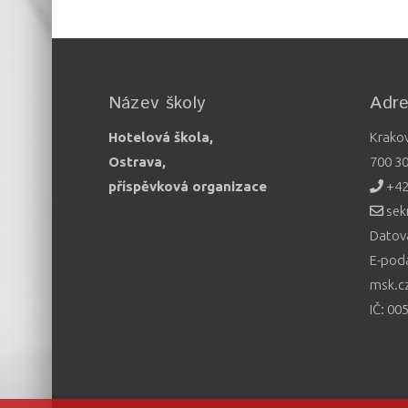
Název školy
Adr
Hotelová škola,
Krako
Ostrava,
700 3
příspěvková organizace
+42
sek
Datová
E-pod
msk.c
IČ: 00