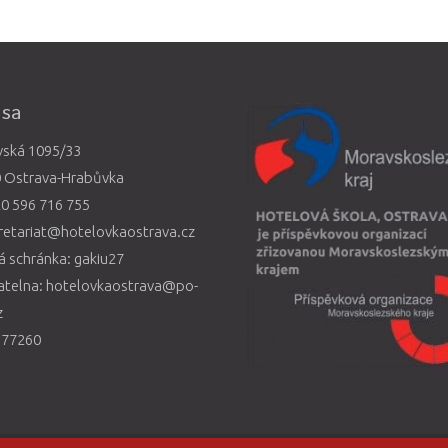
esa
vská 1095/33
0 Ostrava-Hrabůvka
0 596 716 755
retariat@hotelovkaostrava.cz
 schránka: gakiu27
atelna: hotelovkaostrava@po-
z
577260