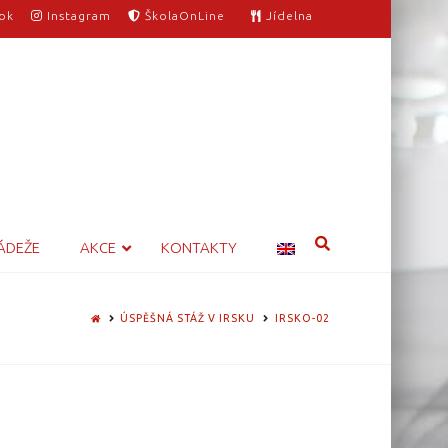
ok
Instagram
ŠkolaOnLine
Jídelna
ÁDEŽE
AKCE
KONTAKTY
HOME
ÚSPĚŠNÁ STÁŽ V IRSKU
IRSKO-02