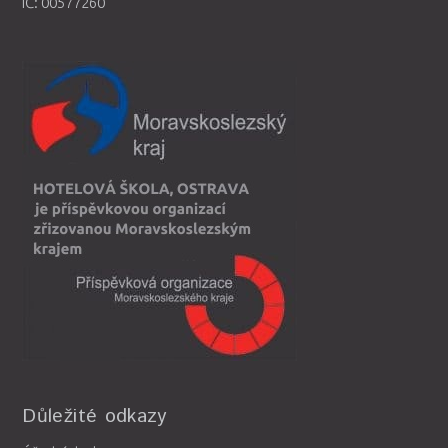
IČ: 00577260
Důležité odkazy