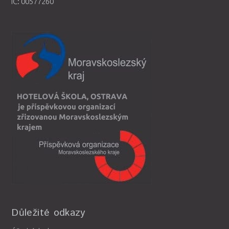
IČ: 00577260
Důležité odkazy