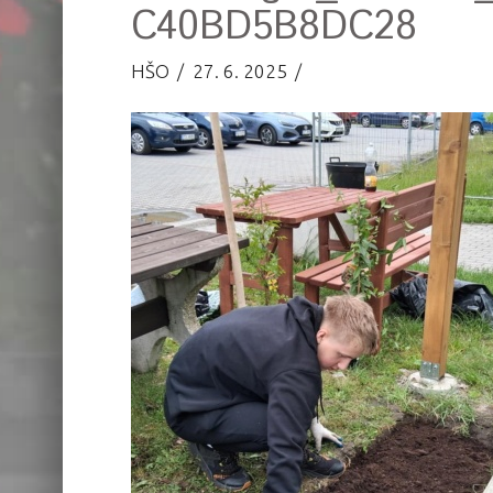
C40BD5B8DC28
HŠO
27. 6. 2025