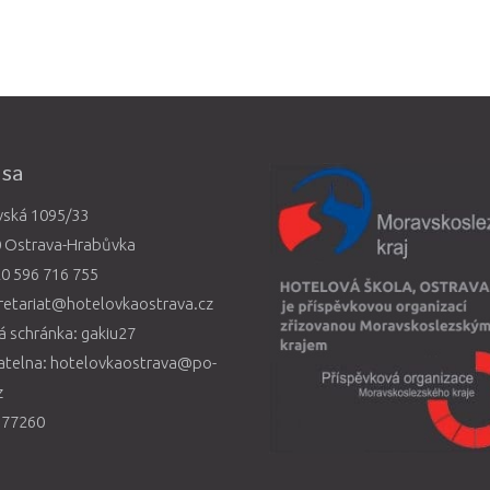
esa
vská 1095/33
0 Ostrava-Hrabůvka
0 596 716 755
retariat@hotelovkaostrava.cz
 schránka: gakiu27
atelna: hotelovkaostrava@po-
z
577260