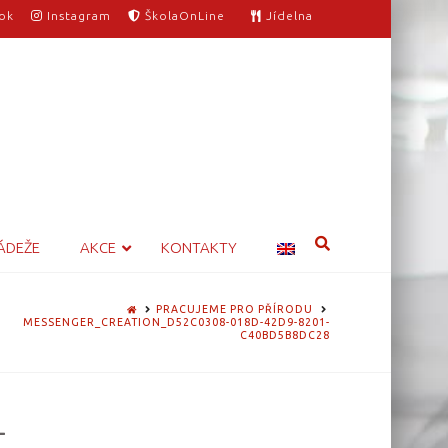
ok
Instagram
ŠkolaOnLine
Jídelna
ÁDEŽE
AKCE
KONTAKTY
HOME
PRACUJEME PRO PŘÍRODU
MESSENGER_CREATION_D52C0308-018D-42D9-8201-
C40BD5B8DC28
-