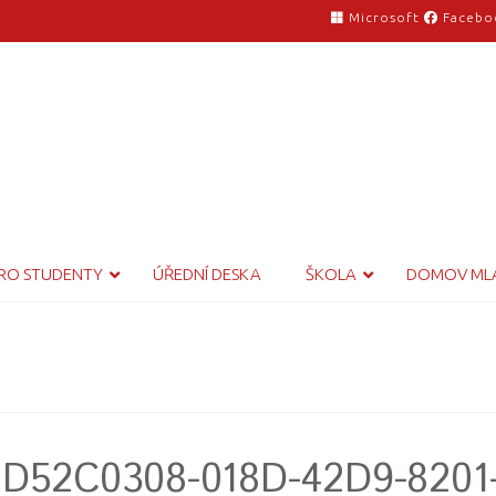
Microsoft
Facebo
RO STUDENTY
ÚŘEDNÍ DESKA
ŠKOLA
DOMOV ML
_D52C0308-018D-42D9-8201