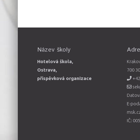
Název školy
Adr
Hotelová škola,
Krako
Ostrava,
700 3
příspěvková organizace
+42
sek
Datová
E-pod
msk.c
IČ: 00