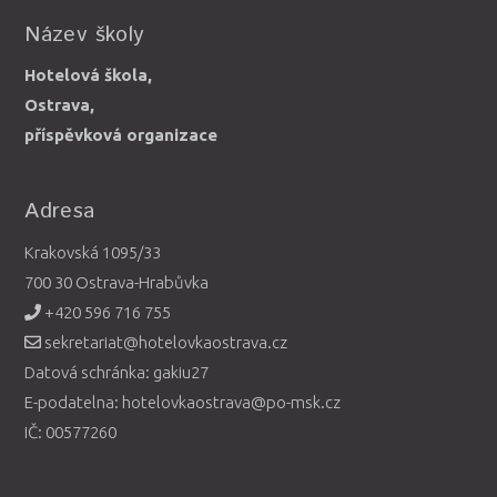
Název školy
Hotelová škola,
Ostrava,
příspěvková organizace
Adresa
Krakovská 1095/33
700 30 Ostrava-Hrabůvka
+420 596 716 755
sekretariat@hotelovkaostrava.cz
Datová schránka: gakiu27
E-podatelna: hotelovkaostrava@po-msk.cz
IČ: 00577260